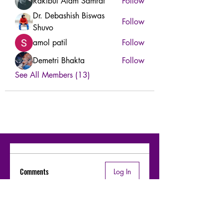
Rakibul Alam Samrat
Follow
Dr. Debashish Biswas
Follow
Shuvo
amol patil
Follow
Demetri Bhakta
Follow
See All Members (13)
Comments
Log In
Write a comment