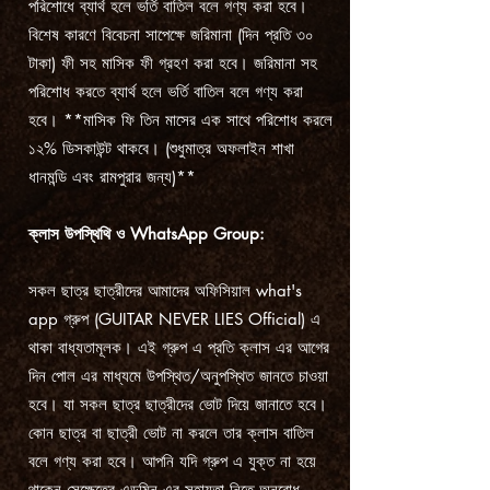
পরিশোধে ব্যার্থ হলে ভর্তি বাতিল বলে গণ্য করা হবে।
বিশেষ কারণে বিবেচনা সাপেক্ষে জরিমানা (দিন প্রতি ৩০
টাকা) ফী সহ মাসিক ফী গ্রহণ করা হবে। জরিমানা সহ
পরিশোধ করতে ব্যার্থ হলে ভর্তি বাতিল বলে গণ্য করা
হবে। **মাসিক ফি তিন মাসের এক সাথে পরিশোধ করলে
১২% ডিসকাউন্ট থাকবে। (শুধুমাত্র অফলাইন শাখা
ধানমন্ডি এবং রামপুরার জন্য)**
ক্লাস উপস্থিথি ও WhatsApp Group:
সকল ছাত্র ছাত্রীদের আমাদের অফিসিয়াল what's
app গ্রুপ (GUITAR NEVER LIES Official) এ
থাকা বাধ্যতামূলক। এই গ্রুপ এ প্রতি ক্লাস এর আগের
দিন পোল এর মাধ্যমে উপস্থিত/অনুপস্থিত জানতে চাওয়া
হবে। যা সকল ছাত্র ছাত্রীদের ভোট দিয়ে জানাতে হবে।
কোন ছাত্র বা ছাত্রী ভোট না করলে তার ক্লাস বাতিল
বলে গণ্য করা হবে। আপনি যদি গ্রুপ এ যুক্ত না হয়ে
থাকেন সেক্ষেত্রে এডমিন এর সহায়তা নিতে অনুরোধ