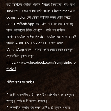
করে আমাদের এডমিন প্রধান "সঞ্জিত সিনহা'র" সাথে কথা
বলতে হবে। কোন অবস্থাতেই আমাদের instructor এবং
co-instructor দের লেসন ব্যাতিত অন্য কোন বিষয়ে
ফোন বা WhatsApp করা যাবে না। ওনাদের কাজ শুধু
মাত্র আপনাদের গিটার শেখানো। বাকি সব দায়িত্ব
আমাদের এডমিন সঞ্জিত সিনহার। এডমিন এর সাথে কানেক্ট
থাকতে
+8801610222211
এ কল অথবা
WhatsApp করুন। অথবা ওনার ভেরিফায়েড ফেসবুক
প্রোফাইলে যুক্ত থাকুন
(
https://www.facebook.com/sanjitsinha.o
fficial
)
মাসিক ক্লাসের সংখ্যাঃ
* ৩ টা অফলাইন ১ টা অনলাইন (ধানমন্ডি এবং রামপুরার
জন্য)। মোট ৪ টি ক্লাস থাকবে।
* অনলাইন ক্লাস এর জন্য মোট ৪ টি ক্লাস থাকবে